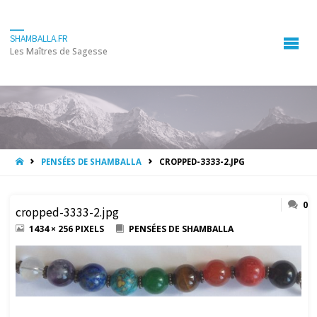
SHAMBALLA.FR
Les Maîtres de Sagesse
HOME
PENSÉES DE SHAMBALLA
CROPPED-3333-2.JPG
0
cropped-3333-2.jpg
FULL
1434 × 256
PIXELS
PENSÉES DE SHAMBALLA
SIZE