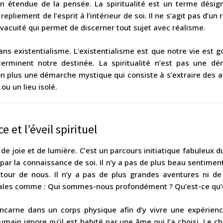
ion étendue de la pensée. La spiritualité est un terme désig
epliement de l’esprit à l’intérieur de soi. Il ne s’agit pas d
 vacuité qui permet de discerner tout sujet avec réalisme.
 sans existentialisme. L’existentialisme est que notre vie est 
erminent notre destinée. La spiritualité n’est pas une dém
non plus une démarche mystique qui consiste à s’extraire des 
ou un lieu isolé.
 et l’éveil spirituel
 de joie et de lumière. C’est un parcours initiatique fabuleux 
par la connaissance de soi. Il n’y a pas de plus beau sentime
tour de nous. Il n’y a pas de plus grandes aventures ni de
ciales comme : Qui sommes-nous profondément ? Qu’est-ce qu
incarne dans un corps physique afin d’y vivre une expérien
humain ignore qu’il est habité par une âme qui l’a choisi. Le