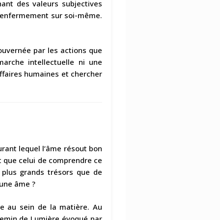
nant des valeurs subjectives
’un renfermement sur soi-même.
gouvernée par les actions que
arche intellectuelle ni une
affaires humaines et chercher
durant lequel l’âme résout bon
nt que celui de comprendre ce
 plus grands trésors que de
’une âme ?
ce au sein de la matière. Au
 chemin de Lumière évoqué par