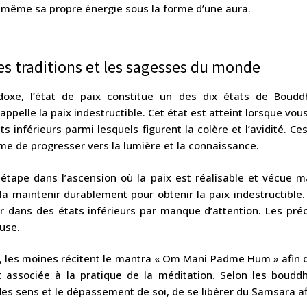
lui-même sa propre énergie sous la forme d’une aura.
les traditions et les sagesses du monde
oxe, l’état de paix constitue un des dix états de Boudd
’appelle la paix indestructible. Cet état est atteint lorsque vo
s inférieurs parmi lesquels figurent la colère et l’avidité. Ce
me de progresser vers la lumière et la connaissance.
 étape dans l’ascension où la paix est réalisable et vécue 
à la maintenir durablement pour obtenir la paix indestructible. I
er dans des états inférieurs par manque d’attention. Les préo
ause.
, les moines récitent le mantra « Om Mani Padme Hum » afin d’
t associée à la pratique de la méditation. Selon les bouddh
es sens et le dépassement de soi, de se libérer du Samsara afi