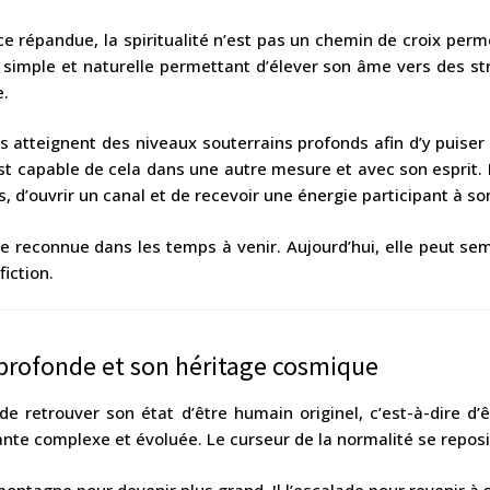
 répandue, la spiritualité n’est pas un chemin de croix perm
 simple et naturelle permettant d’élever son âme vers des str
e.
 atteignent des niveaux souterrains profonds afin d’y puiser
est capable de cela dans une autre mesure et avec son esprit. I
 d’ouvrir un canal et de recevoir une énergie participant à so
e reconnue dans les temps à venir. Aujourd’hui, elle peut semb
fiction.
 profonde et son héritage cosmique
de retrouver son état d’être humain originel, c’est-à-dire d
nte complexe et évoluée. Le curseur de la normalité se reposi
ntagne pour devenir plus grand. Il l’escalade pour revenir à so