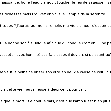
onnaissance, boire l’eau d’amour, toucher le feu de sagesse,…s
es richesses mais trouvez en vous le Temple de la sérénité
éatitudes ? J’aurais au moins remplis ma vie d’amour d’espoir
il a donné son fils unique afin que quiconque croit en lui ne p
cepter avec humilité ses faiblesses il devient si puissant qu’
e vaut la peine de briser son être en deux à cause de celui qui
t vis cette vie merveilleuse à deux cent pour cent
te que la mort ? Ce dont je sais, c’est que l’amour est bien plus