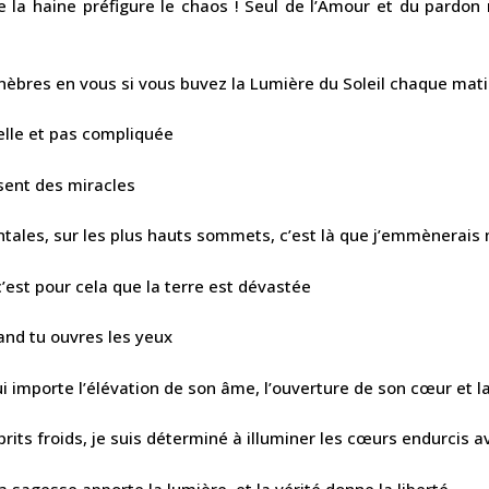
 la haine préfigure le chaos ! Seul de l’Amour et du pardon 
énèbres en vous si vous buvez la Lumière du Soleil chaque mat
belle et pas compliquée
sent des miracles
tales, sur les plus hauts sommets, c’est là que j’emmènerai
’est pour cela que la terre est dévastée
and tu ouvres les yeux
lui importe l’élévation de son âme, l’ouverture de son cœur et la
prits froids, je suis déterminé à illuminer les cœurs endurcis 
a sagesse apporte la lumière, et la vérité donne la liberté