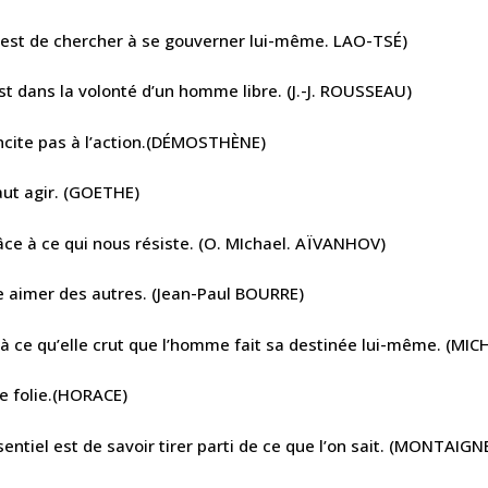
est de chercher à se gouverner lui-même. LAO-TSÉ)
st dans la volonté d’un homme libre. (J.-J. ROUSSEAU)
’incite pas à l’action.(DÉMOSTHÈNE)
 faut agir. (GOETHE)
ce à ce qui nous résiste. (O. MIchael. AÏVANHOV)
re aimer des autres. (Jean-Paul BOURRE)
t à ce qu’elle crut que l’homme fait sa destinée lui-même. (MIC
e folie.(HORACE)
sentiel est de savoir tirer parti de ce que l’on sait. (MONTAIGN