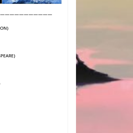
———————————
SON)
ESPEARE)
)