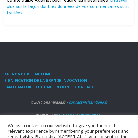
plus sur la façon dont les données de vos commentaires sont
traitées
.
AGENDA DE PLEINE LUNE
SIGNIFICATION DE LA GRANDE INVOCATION
SANTÉ NATURELLE ET NUTRITION
CONTACT
©2011 Shamballa.fr -
contact@shamballa.fr
POWERED BY
SEPTERA
&
WORDPRESS.
We use cookies on our website to give you the most
relevant experience by remembering your preferences and
repeat visits. By clicking “ACCEPT ALL”, you consent to the