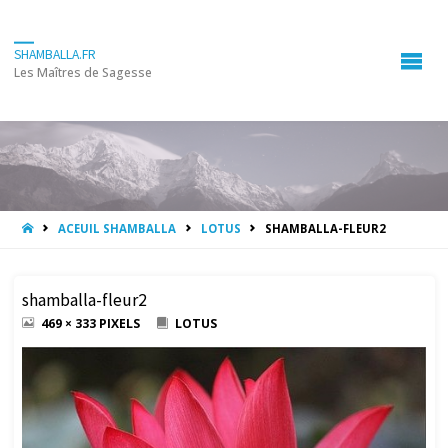
SHAMBALLA.FR
Les Maîtres de Sagesse
HOME
ACEUIL SHAMBALLA
LOTUS
SHAMBALLA-FLEUR2
shamballa-fleur2
FULL
469 × 333
PIXELS
LOTUS
SIZE