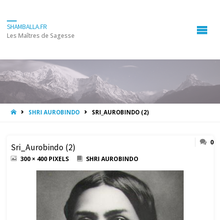
SHAMBALLA.FR
Les Maîtres de Sagesse
HOME
SHRI AUROBINDO
SRI_AUROBINDO (2)
0
Sri_Aurobindo (2)
FULL
300 × 400
PIXELS
SHRI AUROBINDO
SIZE