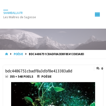
SHAMBALLA.FR
Les Maîtres de Sagesse
HOME
POÉSIE
BDC4486751CBADF8A3DBF8E413383A8D
0
bdc4486751cbadf8a3dbf8e413383a8d
FULL
355 × 548
PIXELS
POÉSIE
SIZE