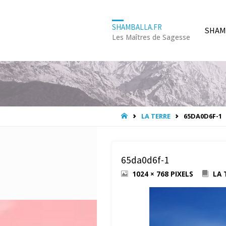
Skip
SHAMBALLA.FR
SHAM
Les Maîtres de Sagesse
to
conte
HOME
LA TERRE
65DA0D6F-1
65da0d6f-1
FULL
1024 × 768
PIXELS
LA 
SIZE