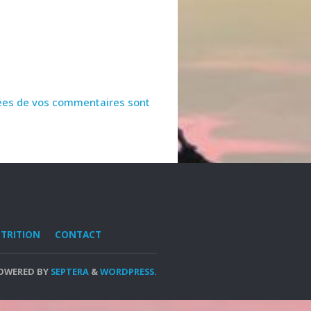
nnées de vos commentaires sont
UTRITION
CONTACT
OWERED BY
SEPTERA
&
WORDPRESS.