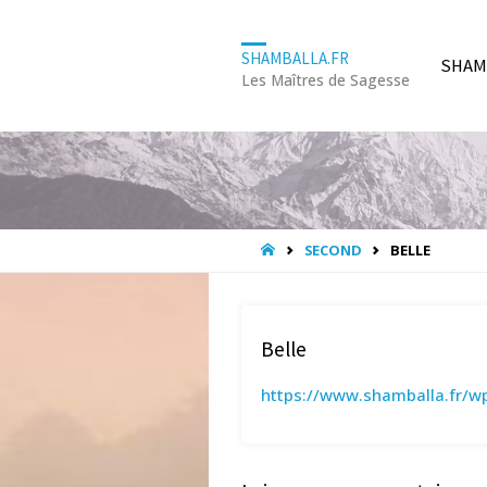
Skip
SHAMBALLA.FR
SHAM
Les Maîtres de Sagesse
to
conte
HOME
SECOND
BELLE
Belle
https://www.shamballa.fr/w