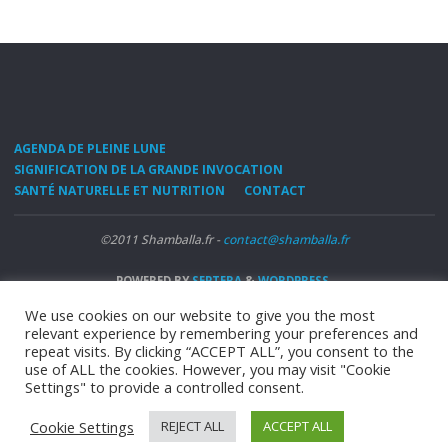
AGENDA DE PLEINE LUNE
SIGNIFICATION DE LA GRANDE INVOCATION
SANTÉ NATURELLE ET NUTRITION
CONTACT
©2011 Shamballa.fr -
contact@shamballa.fr
POWERED BY
SEPTERA
&
WORDPRESS.
We use cookies on our website to give you the most
relevant experience by remembering your preferences and
repeat visits. By clicking “ACCEPT ALL”, you consent to the
use of ALL the cookies. However, you may visit "Cookie
Settings" to provide a controlled consent.
Cookie Settings
REJECT ALL
ACCEPT ALL