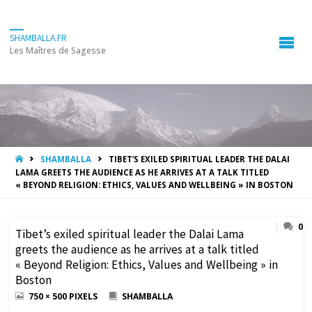
SHAMBALLA.FR
Les Maîtres de Sagesse
HOME
SHAMBALLA
TIBET’S EXILED SPIRITUAL LEADER THE DALAI
LAMA GREETS THE AUDIENCE AS HE ARRIVES AT A TALK TITLED
« BEYOND RELIGION: ETHICS, VALUES AND WELLBEING » IN BOSTON
0
Tibet’s exiled spiritual leader the Dalai Lama
greets the audience as he arrives at a talk titled
« Beyond Religion: Ethics, Values and Wellbeing » in
Boston
FULL
750 × 500
PIXELS
SHAMBALLA
SIZE