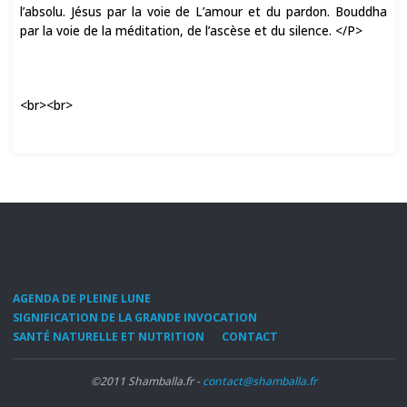
l’absolu. Jésus par la voie de L’amour et du pardon. Bouddha
par la voie de la méditation, de l’ascèse et du silence. </P>
<br><br>
AGENDA DE PLEINE LUNE
SIGNIFICATION DE LA GRANDE INVOCATION
SANTÉ NATURELLE ET NUTRITION
CONTACT
©2011 Shamballa.fr -
contact@shamballa.fr