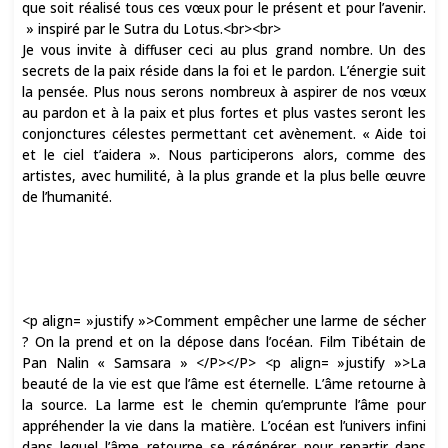
que soit réalisé tous ces vœux pour le présent et pour l’avenir.
» inspiré par le Sutra du Lotus.<br><br>
Je vous invite à diffuser ceci au plus grand nombre. Un des
secrets de la paix réside dans la foi et le pardon. L’énergie suit
la pensée. Plus nous serons nombreux à aspirer de nos vœux
au pardon et à la paix et plus fortes et plus vastes seront les
conjonctures célestes permettant cet avènement. « Aide toi
et le ciel t’aidera ». Nous participerons alors, comme des
artistes, avec humilité, à la plus grande et la plus belle œuvre
de l’humanité.
<p align= »justify »>Comment empêcher une larme de sécher
? On la prend et on la dépose dans l’océan. Film Tibétain de
Pan Nalin « Samsara » </P></P> <p align= »justify »>La
beauté de la vie est que l’âme est éternelle. L’âme retourne à
la source. La larme est le chemin qu’emprunte l’âme pour
appréhender la vie dans la matière. L’océan est l’univers infini
dans lequel l’âme retourne se régénérer pour repartir dans